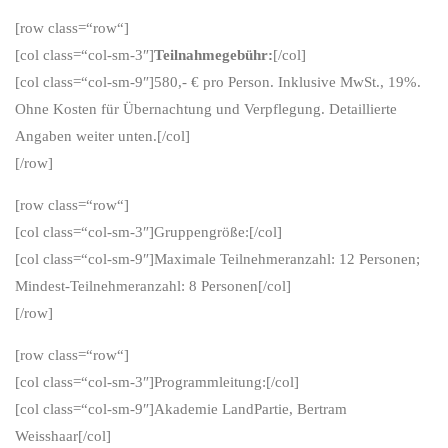
[row class=“row“]
[col class=“col-sm-3″]
Teilnahmegebühr:
[/col]
[col class=“col-sm-9″]580,- € pro Person. Inklusive MwSt., 19%.
Ohne Kosten für Übernachtung und Verpflegung. Detaillierte
Angaben weiter unten.[/col]
[/row]
[row class=“row“]
[col class=“col-sm-3″]Gruppengröße:[/col]
[col class=“col-sm-9″]Maximale Teilnehmeranzahl: 12 Personen;
Mindest-Teilnehmeranzahl: 8 Personen[/col]
[/row]
[row class=“row“]
[col class=“col-sm-3″]Programmleitung:[/col]
[col class=“col-sm-9″]Akademie LandPartie, Bertram
Weisshaar[/col]