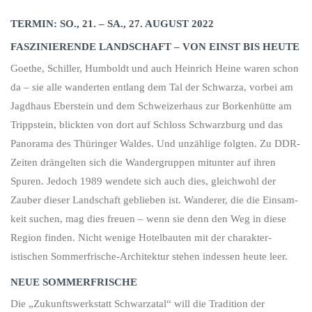
TERMIN: SO., 21. – SA., 27. AUGUST 2022
FASZINIERENDE LANDSCHAFT – VON EINST BIS HEUTE
Goethe, Schiller, Humboldt und auch Heinrich Heine waren schon
da – sie alle wanderten entlang dem Tal der Schwarza, vorbei am
Jagd­haus Eber­stein und dem Schweizerhaus zur Borken­hütte am
Trippstein, blickten von dort auf Schloss Schwarz­burg und das
Panorama des Thüringer Waldes. Und unzählige folgten. Zu DDR-
Zeiten drängelten sich die Wander­gruppen mitunter auf ihren
Spuren. Jedoch 1989 wendete sich auch dies, gleichwohl der
Zauber dieser Land­schaft geblieben ist. Wanderer, die die Einsam­
keit suchen, mag dies freuen – wenn sie denn den Weg in diese
Region finden. Nicht wenige Hotel­bauten mit der charakter­
istischen Sommer­frische-Architektur stehen indessen heute leer.
NEUE SOMMERFRISCHE
Die „Zukunfts­werkstatt Schwarzatal“ will die Tradition der