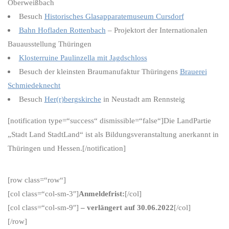
Oberweißbach
Besuch
Historisches Glasapparatemuseum Cursdorf
Bahn Hofladen Rottenbach
– Projektort der Internationalen
Bauausstellung Thüringen
Klosterruine Paulinzella mit Jagdschloss
Besuch der kleinsten Braumanufaktur Thüringens
Brauerei
Schmiedeknecht
Besuch
Her(r)bergs­kirche
in Neustadt am Rennsteig
[notification type=“success“ dismissible=“false“]Die LandPartie
„Stadt Land StadtLand“ ist als Bildungsveranstaltung anerkannt in
Thüringen und Hessen.[/notification]
[row class=“row“]
[col class=“col-sm-3″]
Anmeldefrist:
[/col]
[col class=“col-sm-9″]
– verlängert auf 30.06.2022
[/col]
[/row]