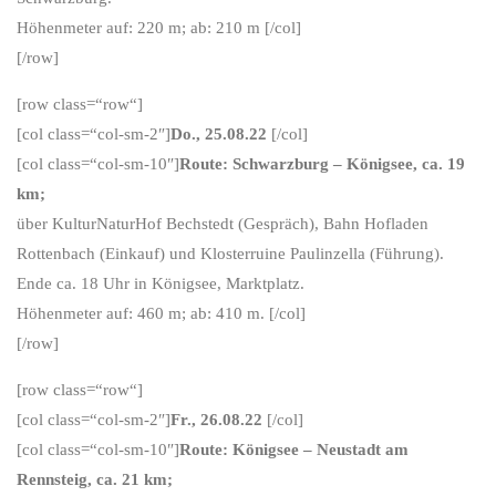
Höhenmeter auf: 220 m; ab: 210 m [/col]
[/row]
[row class=“row“]
[col class=“col-sm-2″]
Do., 25.08.22
[/col]
[col class=“col-sm-10″]
Route: Schwarzburg – Königsee, ca. 19
km;
über KulturNaturHof Bechstedt (Gespräch), Bahn Hofladen
Rottenbach (Einkauf) und Klosterruine Paulinzella (Führung).
Ende ca. 18 Uhr in Königsee, Marktplatz.
Höhenmeter auf: 460 m; ab: 410 m. [/col]
[/row]
[row class=“row“]
[col class=“col-sm-2″]
Fr., 26.08.22
[/col]
[col class=“col-sm-10″]
Route: Königsee – Neustadt am
Rennsteig, ca. 21 km;