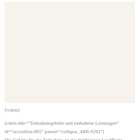
[/citem]
[citem title=“Teilnahmegebühr und enthaltene Leistungen“
id=“accordion-005″ parent=“collapse_4f06-9202″]
Die Gebühr für die Teilnahme an der fünftägigen LandPartie