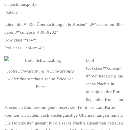
Gepäcktransport).
[/citem]
[citem title=“ Die Übernachtungen & Kosten“ id=“accordion-006″
parent=“collapse_4f06-9202″]
[row class=“row“]
[col class=“col-sm-4″]
[/col]
[col class=“col-sm-
Hotel Schwarzaburg in Schwarzburg
8″]Wir haben für die
– hier übernachtete schon Friedrich
sechs Nächte in
Ebert
günstig an der Route
liegenden Hotels und
Pensionen Zimmerkontigente reserviert. Für diese LandPartie
konnten wir zudem auch kostengünstige Übernachtungen finden.
Die Hotelkosten gesamt für die sechs Nächte zusammen betragen