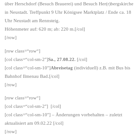
über Herschdorf (Besuch Brauerei) und Besuch Her(r)bergskirche
in Neustadt. Treffpunkt 9 Uhr Königsee Marktplatz / Ende ca. 18
Uhr Neustadt am Rennsteig.
Höhenmeter auf: 620 m; ab: 220 m.[/col]
[/row]
[row class=“row“]
[col class=“col-sm-2″]
Sa., 27.08.22.
[/col]
[col class=“col-sm-10″]
Abreisetag
(individuell) z.B. mit Bus bis
Bahnhof Ilmenau Bad.[/col]
[/row]
[row class=“row“]
[col class=“col-sm-2″] [/col]
[col class=“col-sm-10″] – Änderungen vorbehalten – zuletzt
aktualisiert am 09.02.22 [/col]
[/row]