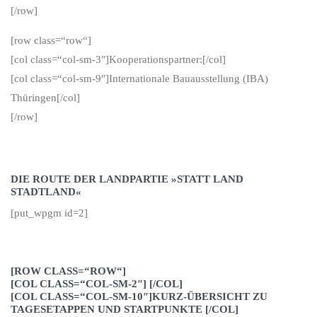
[/row]
[row class=“row“]
[col class=“col-sm-3″]Kooperationspartner:[/col]
[col class=“col-sm-9″]Internationale Bauausstellung (IBA)
Thüringen[/col]
[/row]
DIE ROUTE DER LANDPARTIE »STATT LAND
STADTLAND«
[put_wpgm id=2]
[ROW CLASS=“ROW“]
[COL CLASS=“COL-SM-2″] [/COL]
[COL CLASS=“COL-SM-10″]KURZ-ÜBERSICHT ZU
TAGESETAPPEN UND STARTPUNKTE [/COL]