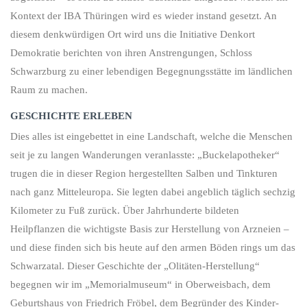
Kontext der IBA Thüringen wird es wieder instand gesetzt. An
diesem denkwürdigen Ort wird uns die Initiative Denkort
Demokratie berichten von ihren Anstrengungen, Schloss
Schwarzburg zu einer lebendigen Begegnungsstätte im ländlichen
Raum zu machen.
GESCHICHTE ERLEBEN
Dies alles ist ein­ge­bettet in eine Landschaft, welche die Menschen
seit je zu langen Wanderungen veranlasste: „Buckel­apotheker“
trugen die in dieser Region hergestellten Salben und Tinkturen
nach ganz Mitteleuropa. Sie legten dabei angeblich täglich sechzig
Kilometer zu Fuß zurück. Über Jahrhunderte bildeten
Heilpflanzen die wichtigste Basis zur Herstellung von Arzneien –
und diese finden sich bis heute auf den armen Böden rings um das
Schwarza­tal. Dieser Geschichte der „Olitäten-Herstellung“
begegnen wir im „Memorial­museum“ in Ober­weisbach, dem
Geburts­haus von Friedrich Fröbel, dem Begründer des Kinder­