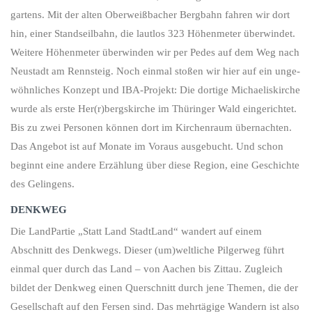
gartens. Mit der alten Ober­weiß­bacher Bergbahn fahren wir dort
hin, einer Stand­seil­bahn, die lautlos 323 Höhen­meter über­windet.
Weitere Höhen­meter über­winden wir per Pedes auf dem Weg nach
Neustadt am Rennsteig. Noch einmal stoßen wir hier auf ein unge­
wöhn­liches Konzept und IBA-Projekt: Die dortige Michaelis­kirche
wurde als erste Her(r)bergs­kirche im Thüringer Wald eingerichtet.
Bis zu zwei Personen können dort im Kirchen­raum über­nachten.
Das Angebot ist auf Monate im Voraus aus­ge­bucht. Und schon
beginnt eine andere Erzählung über diese Region, eine Geschichte
des Gelingens.
DENKWEG
Die LandPartie „Statt Land StadtLand“ wandert auf einem
Abschnitt des Denkwegs. Dieser (um)weltliche Pilgerweg führt
einmal quer durch das Land – von Aachen bis Zittau. Zugleich
bildet der Denkweg einen Querschnitt durch jene Themen, die der
Gesellschaft auf den Fersen sind. Das mehrtägige Wandern ist also