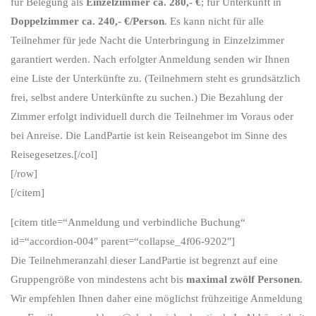
für Belegung als
Einzelzimmer ca. 280,- €
; für Unterkunft in
Doppelzimmer ca. 240,- €/Person
. Es kann nicht für alle
Teilnehmer für jede Nacht die Unterbringung in Einzelzimmer
garantiert werden. Nach erfolgter Anmeldung senden wir Ihnen
eine Liste der Unterkünfte zu. (Teilnehmern steht es grundsätzlich
frei, selbst andere Unterkünfte zu suchen.) Die Bezahlung der
Zimmer erfolgt individuell durch die Teilnehmer im Voraus oder
bei Anreise. Die LandPartie ist kein Reiseangebot im Sinne des
Reisegesetzes.[/col]
[/row]
[/citem]
[citem title=“
Anmeldung und verbindliche Buchung
“
id=“accordion-004″ parent=“collapse_4f06-9202″]
Die Teilnehmeranzahl dieser LandPartie ist begrenzt auf eine
Gruppengröße von mindestens acht bis
maximal zwölf Personen
.
Wir empfehlen Ihnen daher eine möglichst frühzeitige Anmeldung