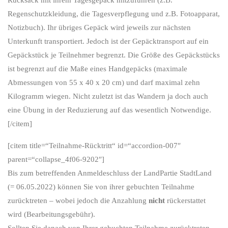
Regenschutzkleidung, die Tagesverpflegung und z.B. Fotoapparat,
Notizbuch). Ihr übriges Gepäck wird jeweils zur nächsten
Unterkunft transportiert. Jedoch ist der Gepäcktransport auf ein
Gepäckstück je Teilnehmer begrenzt. Die Größe des Gepäckstücks
ist begrenzt auf die Maße eines Handgepäcks (
maximale
Abmessungen von 55 x 40 x 20 cm
) und darf maximal zehn
Kilogramm wiegen. Nicht zuletzt ist das Wandern ja doch auch
eine Übung in der Reduzierung auf das wesentlich Notwendige.
[/citem]
[citem title=“Teilnahme-Rücktritt“ id=“accordion-007″
parent=“collapse_4f06-9202″]
Bis zum betreffenden Anmeldeschluss der LandPartie StadtLand
(= 06.05.2022) können Sie von ihrer gebuchten Teilnahme
zurücktreten – wobei jedoch die Anzahlung
nicht
rückerstattet
wird (Bearbeitungsgebühr).
Sollten Sie danach von Ihrer gebuchten Teilnahme zurücktreten