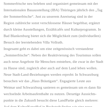
Sommer­frische neu beleben und organi­siert gemein­sam mit der
Inter­nationalen Bau­aus­stellung (IBA) Thüringen jährlich den „Tag
der Sommer­frische“. Just zu unserem Anreise­tag sind in der
Region zahl­reiche sonst ver­schlossene Häuser begeh­bar, ergänzt
durch kleine Aus­stellungen, Erzähl­cafés und Kultur­programm. In
Bad Blankenburg bietet sich die Möglichkeit zum (individuellen)
Besuch der leerstehenden Villa Vollrath.
Insge­samt geht es dabei um eine zeit­genössisch ver­standene
„Sommer­frische“: Neben der Reakti­vierung des Tourismus sollen
auch neue Angebote für Menschen entstehen, die zwar in der Stadt
zu Hause sind, zugleich aber auch auf dem Land leben wollen.
Neue Stadt-Land-Beziehungen werden erprobt: In Schwarzburg
besuchen wir das „Haus Bräutigam“. Engagierte Leute aus
Weimar und Schwarzburg sanieren es gemeinsam um es dann für
wechselnde Arbeitsaufenthalte zu nutzen. Der­artige Aus­sichts­
punkte in die Zukunft besucht diese LandPartie gleich mehrere:
Auf dem KulturNaturHof in Bechstedt finden wir eine neue