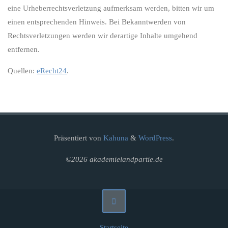
eine Urheberrechtsverletzung aufmerksam werden, bitten wir um
einen entsprechenden Hinweis. Bei Bekanntwerden von
Rechtsverletzungen werden wir derartige Inhalte umgehend
entfernen.
Quellen:
eRecht24
.
Präsentiert von
Kahuna
&
WordPress
.
©2026 akademielandpartie.de
Startseite