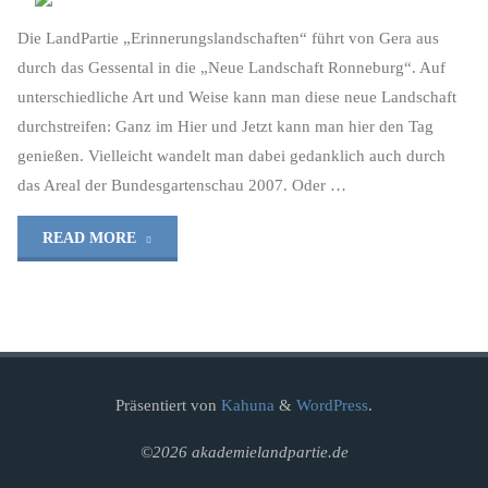
Die LandPartie „Erinnerungslandschaften“ führt von Gera aus
durch das Gessental in die „Neue Landschaft Ronneburg“. Auf
unterschiedliche Art und Weise kann man diese neue Landschaft
durchstreifen: Ganz im Hier und Jetzt kann man hier den Tag
genießen. Vielleicht wandelt man dabei gedanklich auch durch
das Areal der Bundesgartenschau 2007. Oder …
"Unvollendet
READ MORE
–
Eine
Annäherung
Präsentiert von
Kahuna
&
WordPress
.
an
©2026 akademielandpartie.de
die