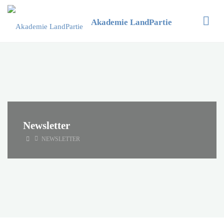
Zum
Inhalt
Akademie LandPartie
springen
Newsletter
START
NEWSLETTER