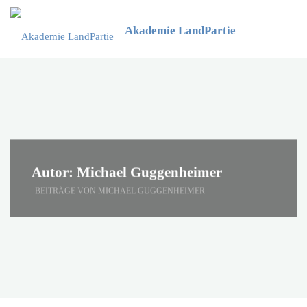
Zum
Inhalt
Akademie LandPartie
springen
Autor:
Michael Guggenheimer
START
BEITRÄGE VON MICHAEL GUGGENHEIMER